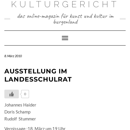
KULTURGERICHT
Skip
to
content
das online-magazin für kunst und kultur im
burgenland
Toggle
Navigation
8. März 2010
AUSSTELLUNG IM
LANDESSCHULRAT
0
Johannes Haider
Doris Schamp
Rudolf Stummer
Vernissage :18. März um 19 Uhr