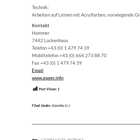
Technik:
Arbeiten auf Leinen mit Acrylfarben, vorwiegende Gr
Kontakt
Hammer
7442 Lockenhaus
Telefon +43 (0) 1 479 74 39
Mobiltelefon +43 (0) 664 273 88 70
Fax +43 (0) 1 479 74 39
Email
www.gager.info
Post Views:
1
Filed Under:
Künstler G-J
GERBAVSITS MONIKA