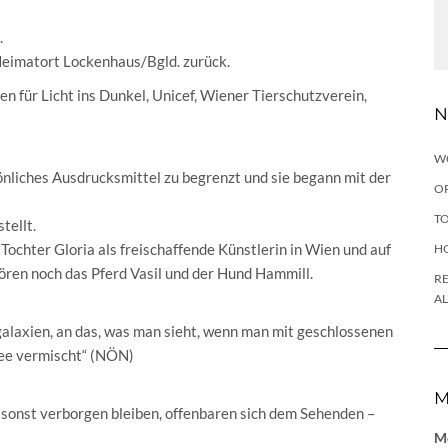
.
 Heimatort Lockenhaus/Bgld. zurück.
n für Licht ins Dunkel, Unicef, Wiener Tierschutzverein,
N
W
önliches Ausdrucksmittel zu begrenzt und sie begann mit der
OP
TO
tellt.
ochter Gloria als freischaffende Künstlerin in Wien und auf
H
ören noch das Pferd Vasil und der Hund Hammill.
RE
A
alaxien, an das, was man sieht, wenn man mit geschlossenen
ffee vermischt“ (NÖN)
M
sonst verborgen bleiben, offenbaren sich dem Sehenden –
Me