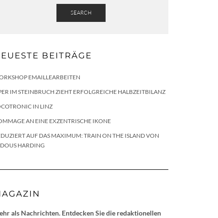
SEARCH
EUESTE BEITRÄGE
ORKSHOP EMAILLEARBEITEN
ER IM STEINBRUCH ZIEHT ERFOLGREICHE HALBZEITBILANZ
COTRONIC IN LINZ
OMMAGE AN EINE EXZENTRISCHE IKONE
DUZIERT AUF DAS MAXIMUM: TRAIN ON THE ISLAND VON
LDOUS HARDING
AGAZIN
hr als Nachrichten. Entdecken Sie die redaktionellen