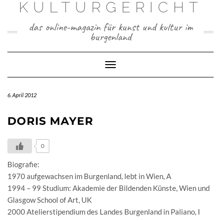
KULTURGERICHT
Skip
to
das online-magazin für kunst und kultur im
content
burgenland
Toggle
Navigation
6. April 2012
DORIS MAYER
0
Biografie:
1970 aufgewachsen im Burgenland, lebt in Wien, A
1994 – 99 Studium: Akademie der Bildenden Künste, Wien und
Glasgow School of Art, UK
2000 Atelierstipendium des Landes Burgenland in Paliano, I