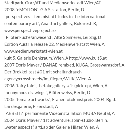
Stadtpark, Graz/AT und Medienwerkstadt Wien/AT
2008 ´eMOTION´. G.A.S.-station, Berlin, D
´perspectives – feminist attitudes in the international
contemporary art´, Anaid art gallery, Bukarest, R,
www.perspectiveproject.ro
´Pilotenküche/anwesend´, Alte Spinnerei, Leipzig, D
Edition Austria release 02, Medienwerkstatt Wien, A
www.medienwerkstatt-wien.at
kult 5, Galerie Denkraum, Wien, A http://www.kult5.at
2007 Doris Mayer / DANAE remixed, KUGA, Grosswarasdorf, A
Der Brokkolitest #01 mit schallundrauch
agency/crossbreeds/im_flieger/WUK, Wien, A
2006 ´fairy tale´, thetakegallery, #1: (pick-up), Wien, A
´anonymous drawings´, Blütenweiss, Berlin, D
2005 ´female art works´, Frauenfotokunstpreis 2004, Bgld.
Landesgalerie, Eisenstadt, A
`ARBEIT?` permanente Videoinstallation, MUBA Neutal, A
2004 Doris Mayer / 1st adventure, sphn-studio, Berlin,
„water aspects“, artLab der Galerie Hilger, Wien, A