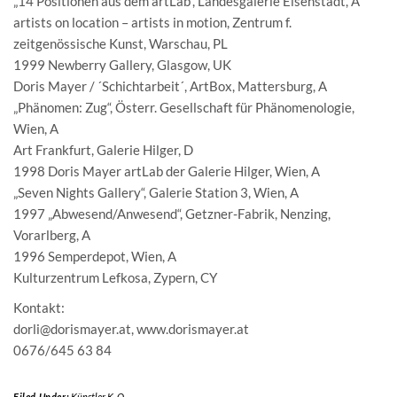
„14 Positionen aus dem artLab“, Landesgalerie Eisenstadt, A
artists on location – artists in motion, Zentrum f.
zeitgenössische Kunst, Warschau, PL
1999 Newberry Gallery, Glasgow, UK
Doris Mayer / ´Schichtarbeit´, ArtBox, Mattersburg, A
„Phänomen: Zug“, Österr. Gesellschaft für Phänomenologie,
Wien, A
Art Frankfurt, Galerie Hilger, D
1998 Doris Mayer artLab der Galerie Hilger, Wien, A
„Seven Nights Gallery“, Galerie Station 3, Wien, A
1997 „Abwesend/Anwesend“, Getzner-Fabrik, Nenzing,
Vorarlberg, A
1996 Semperdepot, Wien, A
Kulturzentrum Lefkosa, Zypern, CY
Kontakt:
dorli@dorismayer.at, www.dorismayer.at
0676/645 63 84
Filed Under:
Künstler K-O