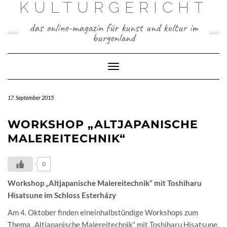
KULTURGERICHT
Skip
to
content
das online-magazin für kunst und kultur im
burgenland
Toggle
Navigation
17. September 2015
WORKSHOP „ALTJAPANISCHE
MALEREITECHNIK“
0
Workshop „Altjapanische Malereitechnik“ mit Toshiharu
Hisatsune im Schloss Esterházy
Am 4. Oktober finden eineinhalbstündige Workshops zum
Thema „Altjapanische Malereitechnik“ mit Toshiharu Hisatsune,