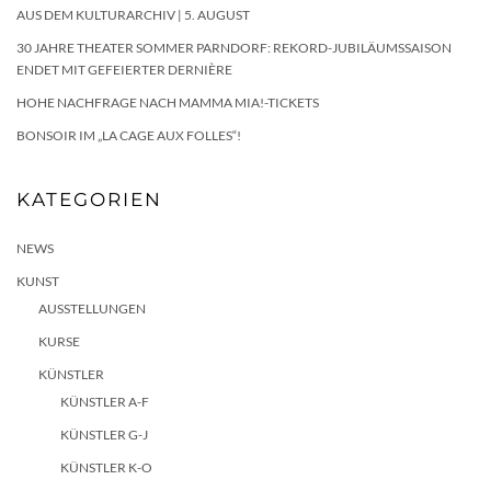
AUS DEM KULTURARCHIV | 5. AUGUST
30 JAHRE THEATER SOMMER PARNDORF: REKORD-JUBILÄUMSSAISON
ENDET MIT GEFEIERTER DERNIÈRE
HOHE NACHFRAGE NACH MAMMA MIA!-TICKETS
BONSOIR IM „LA CAGE AUX FOLLES“!
KATEGORIEN
NEWS
KUNST
AUSSTELLUNGEN
KURSE
KÜNSTLER
KÜNSTLER A-F
KÜNSTLER G-J
KÜNSTLER K-O