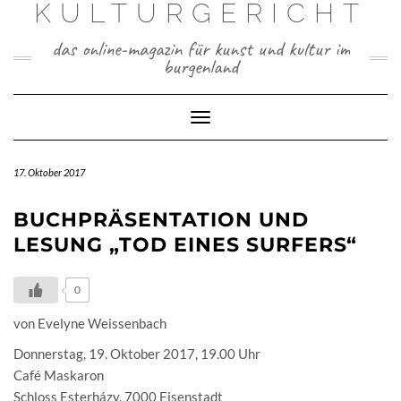
KULTURGERICHT
Skip
to
das online-magazin für kunst und kultur im
content
burgenland
Toggle
Navigation
17. Oktober 2017
BUCHPRÄSENTATION UND
LESUNG „TOD EINES SURFERS“
0
von Evelyne Weissenbach
Donnerstag, 19. Oktober 2017, 19.00 Uhr
Café Maskaron
Schloss Esterházy, 7000 Eisenstadt