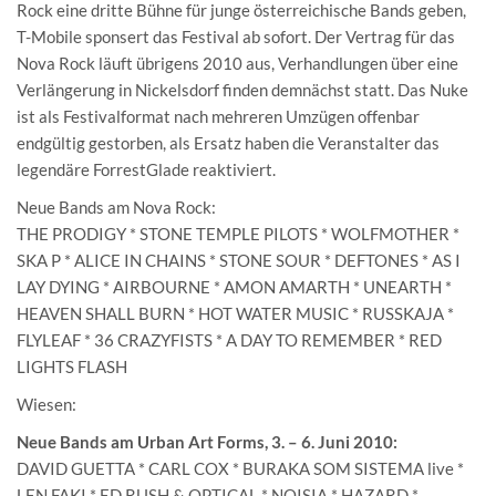
Rock eine dritte Bühne für junge österreichische Bands geben,
T-Mobile sponsert das Festival ab sofort. Der Vertrag für das
Nova Rock läuft übrigens 2010 aus, Verhandlungen über eine
Verlängerung in Nickelsdorf finden demnächst statt. Das Nuke
ist als Festivalformat nach mehreren Umzügen offenbar
endgültig gestorben, als Ersatz haben die Veranstalter das
legendäre ForrestGlade reaktiviert.
Neue Bands am Nova Rock:
THE PRODIGY * STONE TEMPLE PILOTS * WOLFMOTHER *
SKA P * ALICE IN CHAINS * STONE SOUR * DEFTONES * AS I
LAY DYING * AIRBOURNE * AMON AMARTH * UNEARTH *
HEAVEN SHALL BURN * HOT WATER MUSIC * RUSSKAJA *
FLYLEAF * 36 CRAZYFISTS * A DAY TO REMEMBER * RED
LIGHTS FLASH
Wiesen:
Neue Bands am Urban Art Forms, 3. – 6. Juni 2010:
DAVID GUETTA * CARL COX * BURAKA SOM SISTEMA live *
LEN FAKI * ED RUSH & OPTICAL * NOISIA * HAZARD *