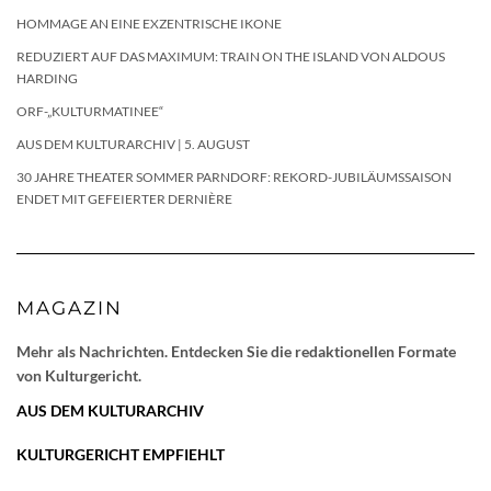
HOMMAGE AN EINE EXZENTRISCHE IKONE
REDUZIERT AUF DAS MAXIMUM: TRAIN ON THE ISLAND VON ALDOUS
HARDING
ORF-„KULTURMATINEE“
AUS DEM KULTURARCHIV | 5. AUGUST
30 JAHRE THEATER SOMMER PARNDORF: REKORD-JUBILÄUMSSAISON
ENDET MIT GEFEIERTER DERNIÈRE
MAGAZIN
Mehr als Nachrichten. Entdecken Sie die redaktionellen Formate
von Kulturgericht.
AUS DEM KULTURARCHIV
KULTURGERICHT EMPFIEHLT