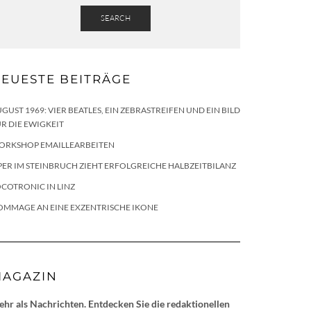
SEARCH
EUESTE BEITRÄGE
GUST 1969: VIER BEATLES, EIN ZEBRASTREIFEN UND EIN BILD
R DIE EWIGKEIT
ORKSHOP EMAILLEARBEITEN
ER IM STEINBRUCH ZIEHT ERFOLGREICHE HALBZEITBILANZ
COTRONIC IN LINZ
OMMAGE AN EINE EXZENTRISCHE IKONE
AGAZIN
hr als Nachrichten. Entdecken Sie die redaktionellen