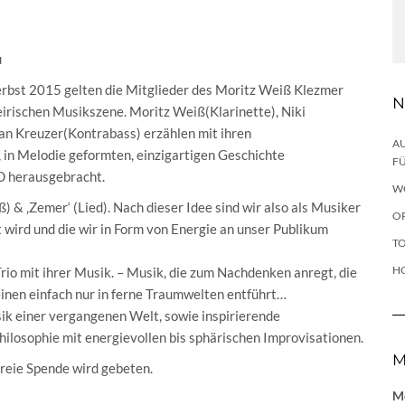
u
 Herbst 2015 gelten die Mitglieder des Moritz Weiß Klezmer
N
eirischen Musikszene. Moritz Weiß(Klarinette), Niki
an Kreuzer(Kontrabass) erzählen mit ihren
AU
, in Melodie geformten, einzigartigen Geschichte
FÜ
CD herausgebracht.
W
) & ‚Zemer‘ (Lied). Nach dieser Idee sind wir also als Musiker
OP
t wird und die wir in Form von Energie an unser Publikum
TO
H
io mit ihrer Musik. – Musik, die zum Nachdenken anregt, die
 einen einfach nur in ferne Traumwelten entführt…
ik einer vergangenen Welt, sowie inspirierende
hilosophie mit energievollen bis sphärischen Improvisationen.
M
freie Spende wird gebeten.
Me