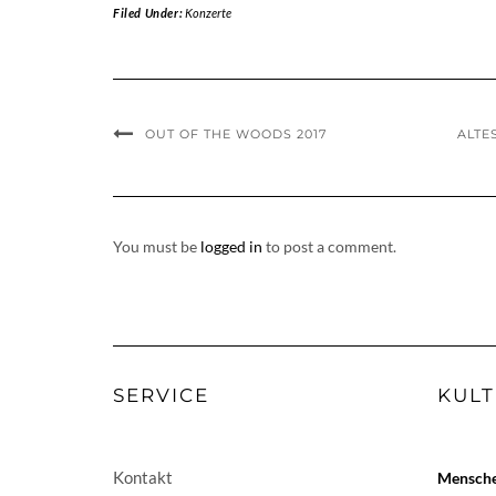
Filed Under:
Konzerte
OUT OF THE WOODS 2017
ALTE
You must be
logged in
to post a comment.
SERVICE
KULT
Kontakt
Menschen