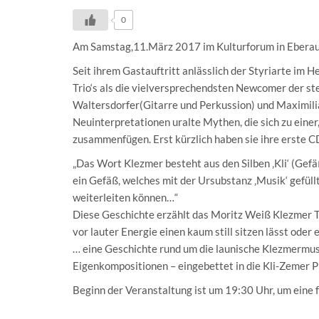
0
Am Samstag,11.März 2017 im Kulturforum in Ebera
Seit ihrem Gastauftritt anlässlich der Styriarte im
Trio‘s als die vielversprechendsten Newcomer der st
Waltersdorfer(Gitarre und Perkussion) und Maximili
Neuinterpretationen uralte Mythen, die sich zu einer
zusammenfügen. Erst kürzlich haben sie ihre erste 
„Das Wort Klezmer besteht aus den Silben ‚Kli‘ (Gefäß
ein Gefäß, welches mit der Ursubstanz ‚Musik‘ gefüll
weiterleiten können…“
Diese Geschichte erzählt das Moritz Weiß Klezmer Tr
vor lauter Energie einen kaum still sitzen lässt oder
… eine Geschichte rund um die launische Klezmermus
Eigenkompositionen – eingebettet in die Kli-Zemer P
Beginn der Veranstaltung ist um 19:30 Uhr, um eine 