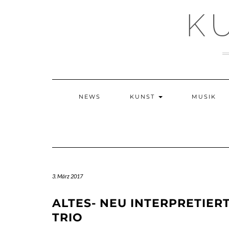
Skip
K
to
content
NEWS
KUNST
MUSIK
3. März 2017
ALTES- NEU INTERPRETIERT
RIO