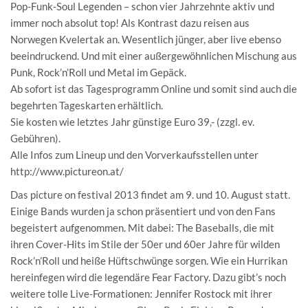
Pop-Funk-Soul Legenden – schon vier Jahrzehnte aktiv und
immer noch absolut top! Als Kontrast dazu reisen aus
Norwegen Kvelertak an. Wesentlich jünger, aber live ebenso
beeindruckend. Und mit einer außergewöhnlichen Mischung aus
Punk, Rock’n’Roll und Metal im Gepäck.
Ab sofort ist das Tagesprogramm Online und somit sind auch die
begehrten Tageskarten erhältlich.
Sie kosten wie letztes Jahr günstige Euro 39,- (zzgl. ev.
Gebühren).
Alle Infos zum Lineup und den Vorverkaufsstellen unter
http://www.pictureon.at/
Das picture on festival 2013 findet am 9. und 10. August statt.
Einige Bands wurden ja schon präsentiert und von den Fans
begeistert aufgenommen. Mit dabei: The Baseballs, die mit
ihren Cover-Hits im Stile der 50er und 60er Jahre für wilden
Rock’n’Roll und heiße Hüftschwünge sorgen. Wie ein Hurrikan
hereinfegen wird die legendäre Fear Factory. Dazu gibt’s noch
weitere tolle Live-Formationen: Jennifer Rostock mit ihrer