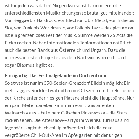
ist für jeden was dabei! Nirgendwo sonst harmonieren die
unterschiedlichsten Musikrichtungen so brutal gut miteinander:
Von Reggae bis Hardrock, von Electronic bis Metal, von Indie bis
Ska, von Punk bis Worldmusic, von Folk bis Jazz – das picture on
ist ein grenzenloses Fest der Musik. Summe werden 25 Acts die
Pinka rocken. Neben internationalen Topformationen natürlich
auch die besten Bands aus Österreich und Ungarn. Dazu die
interessantesten Projekte aus dem Nachwuchsbereich. Und
sogar Blasmusik gibt es.
Einzigartig: Das Festivalgelände im Dorfzentrum
So etwas ist nur im 350-Seelen-Grenzdorf Bildein möglich: Ein
mehrtägiges Rockfestival mitten im Ortszentrum. Direkt neben
der Kirche unter der riesigen Platane steht die Hauptbühne. Nur
ein paar Meter daneben kann man vom transparenten
Weinarchiv aus – bei einem Gläschen Pinkawossa – die Stars
rocken sehen. Die Aftershow-Partys im WeinKulturHaus sind
legendär. Unglaublich chillig präsentiert sich die neue
vergrößerte Chill-Out-Area im Apfelgarten mit der urigen