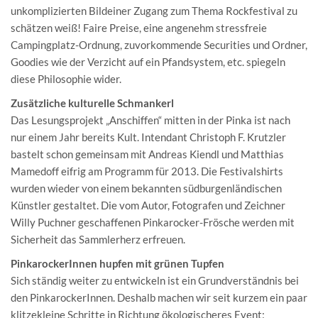
unkomplizierten Bildeiner Zugang zum Thema Rockfestival zu
schätzen weiß! Faire Preise, eine angenehm stressfreie
Campingplatz-Ordnung, zuvorkommende Securities und Ordner,
Goodies wie der Verzicht auf ein Pfandsystem, etc. spiegeln
diese Philosophie wider.
Zusätzliche kulturelle Schmankerl
Das Lesungsprojekt „Anschiffen“ mitten in der Pinka ist nach
nur einem Jahr bereits Kult. Intendant Christoph F. Krutzler
bastelt schon gemeinsam mit Andreas Kiendl und Matthias
Mamedoff eifrig am Programm für 2013. Die Festivalshirts
wurden wieder von einem bekannten südburgenländischen
Künstler gestaltet. Die vom Autor, Fotografen und Zeichner
Willy Puchner geschaffenen Pinkarocker-Frösche werden mit
Sicherheit das Sammlerherz erfreuen.
PinkarockerInnen hupfen mit grünen Tupfen
Sich ständig weiter zu entwickeln ist ein Grundverständnis bei
den PinkarockerInnen. Deshalb machen wir seit kurzem ein paar
klitzekleine Schritte in Richtung ökologischeres Event: