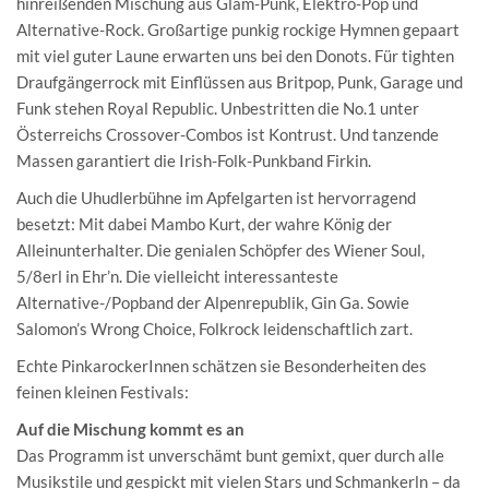
hinreißenden Mischung aus Glam-Punk, Elektro-Pop und
Alternative-Rock. Großartige punkig rockige Hymnen gepaart
mit viel guter Laune erwarten uns bei den Donots. Für tighten
Draufgängerrock mit Einflüssen aus Britpop, Punk, Garage und
Funk stehen Royal Republic. Unbestritten die No.1 unter
Österreichs Crossover-Combos ist Kontrust. Und tanzende
Massen garantiert die Irish-Folk-Punkband Firkin.
Auch die Uhudlerbühne im Apfelgarten ist hervorragend
besetzt: Mit dabei Mambo Kurt, der wahre König der
Alleinunterhalter. Die genialen Schöpfer des Wiener Soul,
5/8erl in Ehr’n. Die vielleicht interessanteste
Alternative-/Popband der Alpenrepublik, Gin Ga. Sowie
Salomon’s Wrong Choice, Folkrock leidenschaftlich zart.
Echte PinkarockerInnen schätzen sie Besonderheiten des
feinen kleinen Festivals:
Auf die Mischung kommt es an
Das Programm ist unverschämt bunt gemixt, quer durch alle
Musikstile und gespickt mit vielen Stars und Schmankerln – da