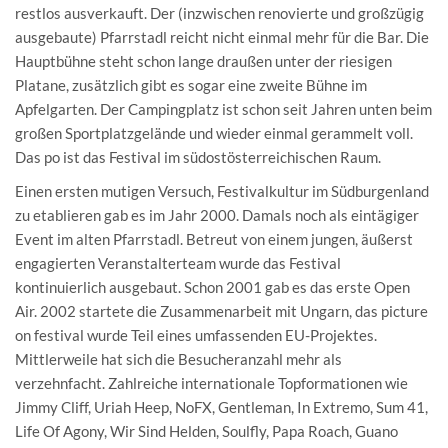
restlos ausverkauft. Der (inzwischen renovierte und großzügig
ausgebaute) Pfarrstadl reicht nicht einmal mehr für die Bar. Die
Hauptbühne steht schon lange draußen unter der riesigen
Platane, zusätzlich gibt es sogar eine zweite Bühne im
Apfelgarten. Der Campingplatz ist schon seit Jahren unten beim
großen Sportplatzgelände und wieder einmal gerammelt voll.
Das po ist das Festival im südostösterreichischen Raum.
Einen ersten mutigen Versuch, Festivalkultur im Südburgenland
zu etablieren gab es im Jahr 2000. Damals noch als eintägiger
Event im alten Pfarrstadl. Betreut von einem jungen, äußerst
engagierten Veranstalterteam wurde das Festival
kontinuierlich ausgebaut. Schon 2001 gab es das erste Open
Air. 2002 startete die Zusammenarbeit mit Ungarn, das picture
on festival wurde Teil eines umfassenden EU-Projektes.
Mittlerweile hat sich die Besucheranzahl mehr als
verzehnfacht. Zahlreiche internationale Topformationen wie
Jimmy Cliff, Uriah Heep, NoFX, Gentleman, In Extremo, Sum 41,
Life Of Agony, Wir Sind Helden, Soulfly, Papa Roach, Guano