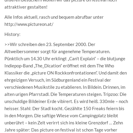
attraktiver gestalten!
Alle Infos aktuell, rasch und bequem abrufbar unter
http://www.pictureon.at/
History:
>>Wir schreiben den 23. September 2000. Der
Altweibersommer sorgt für angenehme Temperaturen.
Pünktlich um 14.30 Uhr erklingt „Can’t Explain“ – die blutjunge
Indiepop-Band „The_Dication“ eröffnet mit dem The Who
Klassiker die „picture ON Rockkonfrontationen“. Und damit den
ehrgeizigen Versuch, im Südburgenland ein Festival der
verschiedenen Musikstile zu etablieren. In Bildein. Drinnen, im
alten urigen Pfarrstadl. Die Temperaturen steigen. Tripzoo: Die
unschuldige Bildeiner Erde vibirert. Es wird heiß. 330mle – noch
heisser. Stahl: Der Stadl kocht. Gezählte 150 Freaks feiern bis
in den Morgen. Die saftige Wiese vom Campingplatz bleibt
unberührt – kein Zelt verirrt sich ins kleine Grenzdorf … Zehn
Jahre später: Das picture on festival ist schon Tage vorher