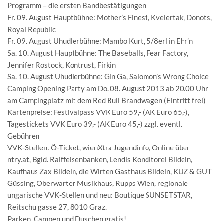
Programm – die ersten Bandbestätigungen:
Fr. 09. August Hauptbühne: Mother’s Finest, Kvelertak, Donots,
Royal Republic
Fr. 09. August Uhudlerbühne: Mambo Kurt, 5/8erl in Ehr’n
Sa. 10. August Hauptbühne: The Baseballs, Fear Factory,
Jennifer Rostock, Kontrust, Firkin
Sa. 10. August Uhudlerbühne: Gin Ga, Salomon’s Wrong Choice
Camping Opening Party am Do. 08. August 2013 ab 20.00 Uhr
am Campingplatz mit dem Red Bull Brandwagen (Eintritt frei)
Kartenpreise: Festivalpass VVK Euro 59,- (AK Euro 65,-),
Tagestickets VVK Euro 39,- (AK Euro 45,-) zzgl. eventl.
Gebühren
VVK-Stellen: Ö-Ticket, wienXtra Jugendinfo, Online über
ntry.at, Bgld. Raiffeisenbanken, Lendls Konditorei Bildein,
Kaufhaus Zax Bildein, die Wirten Gasthaus Bildein, KUZ & GUT
Güssing, Oberwarter Musikhaus, Rupps Wien, regionale
ungarische VVK-Stellen und neu: Boutique SUNSETSTAR,
Reitschulgasse 27, 8010 Graz.
Parken, Campen und Duschen gratis!