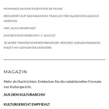
HOMMAGE AN EINE EXZENTRISCHE IKONE
REDUZIERT AUF DAS MAXIMUM: TRAIN ON THE ISLAND VON ALDOUS
HARDING
ORF-„KULTURMATINEE“
AUS DEM KULTURARCHIV | 5. AUGUST
30 JAHRE THEATER SOMMER PARNDORF: REKORD-JUBILÄUMSSAISON
ENDET MIT GEFEIERTER DERNIÈRE
MAGAZIN
Mehr als Nachrichten. Entdecken Sie die redaktionellen Formate
von Kulturgericht.
AUS DEM KULTURARCHIV
KULTURGERICHT EMPFIEHLT