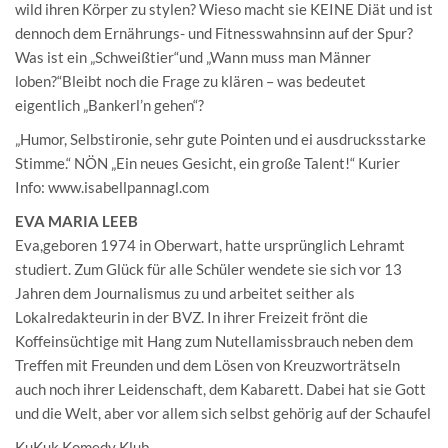
wild ihren Körper zu stylen? Wieso macht sie KEINE Diät und ist
dennoch dem Ernährungs- und Fitnesswahnsinn auf der Spur?
Was ist ein „Schweißtier“und „Wann muss man Männer
loben?“Bleibt noch die Frage zu klären – was bedeutet
eigentlich „Bankerl’n gehen“?
„Humor, Selbstironie, sehr gute Pointen und ei ausdrucksstarke
Stimme.“ NÖN „Ein neues Gesicht, ein große Talent!“ Kurier
Info: www.isabellpannagl.com
EVA MARIA LEEB
Eva,geboren 1974 in Oberwart, hatte ursprünglich Lehramt
studiert. Zum Glück für alle Schüler wendete sie sich vor 13
Jahren dem Journalismus zu und arbeitet seither als
Lokalredakteurin in der BVZ. In ihrer Freizeit frönt die
Koffeinsüchtige mit Hang zum Nutellamissbrauch neben dem
Treffen mit Freunden und dem Lösen von Kreuzworträtseln
auch noch ihrer Leidenschaft, dem Kabarett. Dabei hat sie Gott
und die Welt, aber vor allem sich selbst gehörig auf der Schaufel
KuKuk Komedy Klub