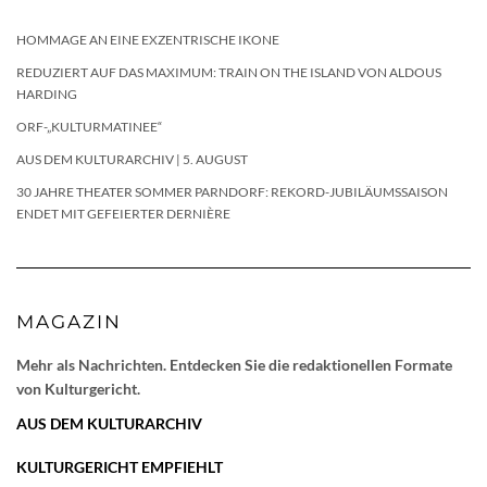
HOMMAGE AN EINE EXZENTRISCHE IKONE
REDUZIERT AUF DAS MAXIMUM: TRAIN ON THE ISLAND VON ALDOUS
HARDING
ORF-„KULTURMATINEE“
AUS DEM KULTURARCHIV | 5. AUGUST
30 JAHRE THEATER SOMMER PARNDORF: REKORD-JUBILÄUMSSAISON
ENDET MIT GEFEIERTER DERNIÈRE
MAGAZIN
Mehr als Nachrichten. Entdecken Sie die redaktionellen Formate
von Kulturgericht.
AUS DEM KULTURARCHIV
KULTURGERICHT EMPFIEHLT