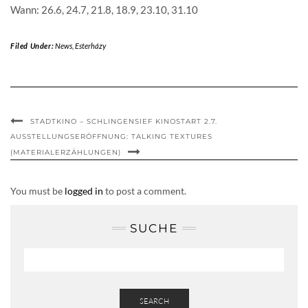
Wann: 26.6, 24.7, 21.8, 18.9, 23.10, 31.10
Filed Under:
News
,
Esterházy
STADTKINO – SCHLINGENSIEF KINOSTART 2.7.
AUSSTELLUNGSERÖFFNUNG: TALKING TEXTURES
(MATERIALERZÄHLUNGEN)
You must be
logged in
to post a comment.
SUCHE
SEARCH