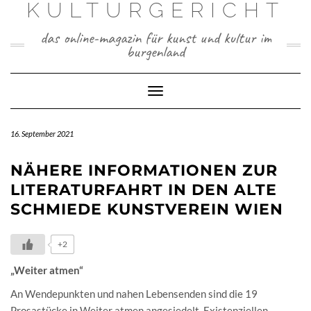
KULTURGERICHT
Skip
to
content
das online-magazin für kunst und kultur im
burgenland
Toggle
Navigation
16. September 2021
NÄHERE INFORMATIONEN ZUR
LITERATURFAHRT IN DEN ALTE
SCHMIEDE KUNSTVEREIN WIEN
+2
„Weiter atmen“
An Wendepunkten und nahen Lebensenden sind die 19
Prosastücke in Weiter atmen angesiedelt. Existenziellen