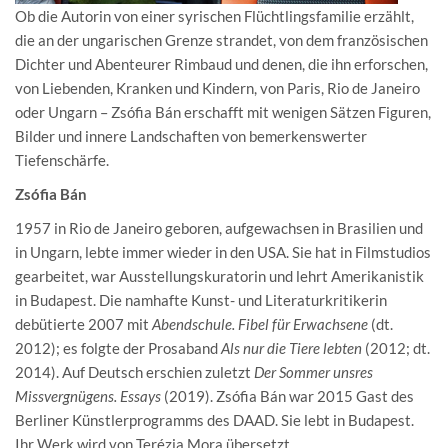
Ob die Autorin von einer syrischen Flüchtlingsfamilie erzählt,
die an der ungarischen Grenze strandet, von dem französischen
Dichter und Abenteurer Rimbaud und denen, die ihn erforschen,
von Liebenden, Kranken und Kindern, von Paris, Rio de Janeiro
oder Ungarn – Zsófia Bán erschafft mit wenigen Sätzen Figuren,
Bilder und innere Landschaften von bemerkenswerter
Tiefenschärfe.
Zsófia Bán
1957 in Rio de Janeiro geboren, aufgewachsen in Brasilien und
in Ungarn, lebte immer wieder in den USA. Sie hat in Filmstudios
gearbeitet, war Ausstellungskuratorin und lehrt Amerikanistik
in Budapest. Die namhafte Kunst- und Literaturkritikerin
debütierte 2007 mit
Abendschule. Fibel für Erwachsene
(dt.
2012); es folgte der Prosaband
Als nur die Tiere lebten
(2012; dt.
2014). Auf Deutsch erschien zuletzt
Der Sommer unsres
Missvergnügens. Essays
(2019). Zsófia Bán war 2015 Gast des
Berliner Künstlerprogramms des DAAD. Sie lebt in Budapest.
Ihr Werk wird von Terézia Mora übersetzt.