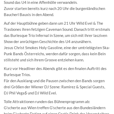
Sound das U4 in eine Affenhölle verwandeln.
Zuvor starten bereits kurz nach 20 Uhr die burgenländischen
Baucherl Bauxis in den Abend.
Auf der Hauptbühne geben dann um 21 Uhr Wild Evel & The
Trasbones ihren fetzigen Caveman Sound. Danach tritt erstmals
das Burlesque Trio Infernal in Szene, um sich mit ihrer lasziven
Show der anrüchigen Geschichte des U4 anzunähern.
Jesus Christ Smokes Holy Gasoline, eine der umtriebigsten Ska-
Punk Bands Österreichs, werden dafür sorgen, dass kein Bein
stillsteht und sich ihrem Groove entziehen kann.
Kurz vor Headliner des Abends gibt es den finalen Auftritt des
Burlesque Trios.
Für den Ausklang und die Pausen zwischen den Bands sorgen
drei Größen der Wiener DJ Szene: Ramirez & Special Guests,
DJ Phil Vega$ und DJ Wild Evel.
Tolle Attraktionen runden das Bühnenprogramm ab:
G’scherte aus Wien treffen G’scherte aus den Bundesländern
beim G’schertn Dating auf einen Gratis Drink des Veranstalters