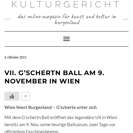
KULTURGERICHT
Skip
to
das online-magazin für kunst und kultur im
content
burgenland
Toggle
Navigation
6. Oktober 2011
VII. G’SCHERTN BALL AM 9.
NOVEMBER IN WIEN
0
Wien feiert Burgenland – G’scherte unter sich
Mit dem G’schertn Ball eröffnet das legendäre U4 in Wien
bereits am 9. Nov. seine heurige Ballsaison, zwei Tage vor
offiziellem Faschingsbeginn.