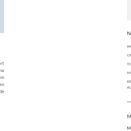
N
W
OP
ert
TO
na
H
im
RE
den
A
de
M
Me