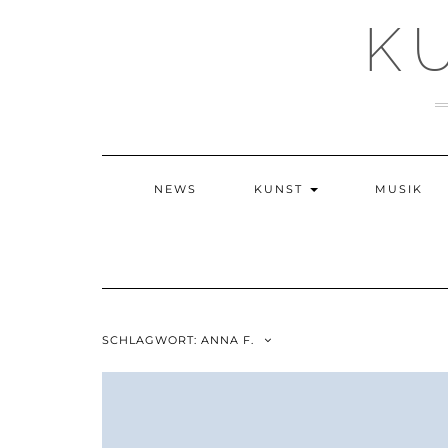
Skip
K
to
content
NEWS
KUNST
MUSIK
SCHLAGWORT:
ANNA F.