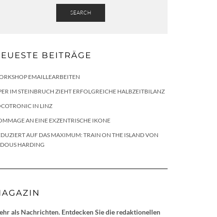
SEARCH
EUESTE BEITRÄGE
ORKSHOP EMAILLEARBEITEN
ER IM STEINBRUCH ZIEHT ERFOLGREICHE HALBZEITBILANZ
COTRONIC IN LINZ
OMMAGE AN EINE EXZENTRISCHE IKONE
DUZIERT AUF DAS MAXIMUM: TRAIN ON THE ISLAND VON
LDOUS HARDING
AGAZIN
hr als Nachrichten. Entdecken Sie die redaktionellen