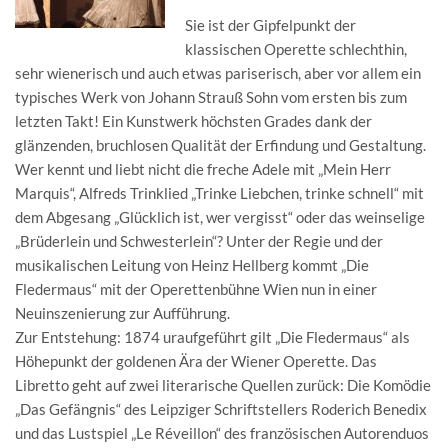
Sie ist der Gipfelpunkt der
klassischen Operette schlechthin,
sehr wienerisch und auch etwas pariserisch, aber vor allem ein
typisches Werk von Johann Strauß Sohn vom ersten bis zum
letzten Takt! Ein Kunstwerk höchsten Grades dank der
glänzenden, bruchlosen Qualität der Erfindung und Gestaltung.
Wer kennt und liebt nicht die freche Adele mit „Mein Herr
Marquis“, Alfreds Trinklied „Trinke Liebchen, trinke schnell“ mit
dem Abgesang „Glücklich ist, wer vergisst“ oder das weinselige
„Brüderlein und Schwesterlein“? Unter der Regie und der
musikalischen Leitung von Heinz Hellberg kommt „Die
Fledermaus“ mit der Operettenbühne Wien nun in einer
Neuinszenierung zur Aufführung.
Zur Entstehung: 1874 uraufgeführt gilt „Die Fledermaus“ als
Höhepunkt der goldenen Ära der Wiener Operette. Das
Libretto geht auf zwei literarische Quellen zurück: Die Komödie
„Das Gefängnis“ des Leipziger Schriftstellers Roderich Benedix
und das Lustspiel „Le Réveillon“ des französischen Autorenduos