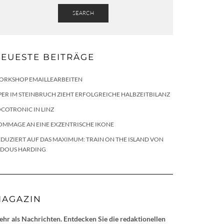
SEARCH
EUESTE BEITRÄGE
ORKSHOP EMAILLEARBEITEN
ER IM STEINBRUCH ZIEHT ERFOLGREICHE HALBZEITBILANZ
COTRONIC IN LINZ
OMMAGE AN EINE EXZENTRISCHE IKONE
DUZIERT AUF DAS MAXIMUM: TRAIN ON THE ISLAND VON
LDOUS HARDING
AGAZIN
hr als Nachrichten. Entdecken Sie die redaktionellen