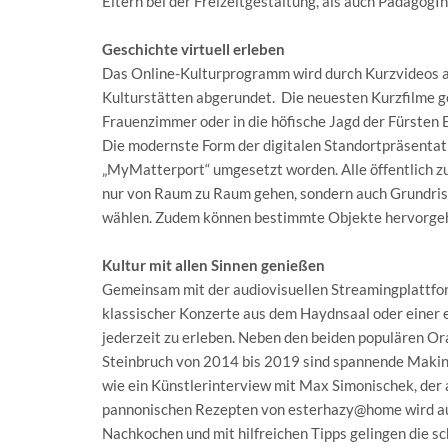
Eltern bei der Freizeitgestaltung, als auch PädagogI
Geschichte virtuell erleben
Das Online-Kulturprogramm wird durch Kurzvideos 
Kulturstätten abgerundet. Die neuesten Kurzfilme ge
Frauenzimmer oder in die höfische Jagd der Fürsten 
Die modernste Form der digitalen Standortpräsentati
„MyMatterport“ umgesetzt worden. Alle öffentlich zu
nur von Raum zu Raum gehen, sondern auch Grundriss
wählen. Zudem können bestimmte Objekte hervorgeh
Kultur mit allen Sinnen genießen
Gemeinsam mit der audiovisuellen Streamingplattfor
klassischer Konzerte aus dem Haydnsaal oder einer 
jederzeit zu erleben. Neben den beiden populären O
Steinbruch von 2014 bis 2019 sind spannende Making-
wie ein Künstlerinterview mit Max Simonischek, der a
pannonischen Rezepten von esterhazy@home wird auc
Nachkochen und mit hilfreichen Tipps gelingen die