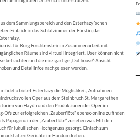
nnen beim digitalen Unterricht unterstützen.“
Fo
aus dem Sammlungsbereich und den Esterhazy´schen
ben Einblick in das Schlafzimmer der Fürstin, das
Esterházy.
on ist für Burg Forchtenstein in Zusammenarbeit mit
gänglichen Räume sind virtuell integriert. User können nicht
e betrachten und die einzigartige „Dollhouse“-Ansicht
oben und Detailinfos nachgelesen werden.
m fidelio bietet Esterhazy die Möglichkeit, Aufnahmen
eindrucksvollen Oper aus dem Steinbruch St. Margarethen
ratorien von Haydn und den Produktionen der Oper im
Ofs zur erfolgreichen „Zauberflöte“ ebenso online zu finden
ls Papageno in der „Zauberflöte“ zu sehen war. Mit den
h für lukullischen Hochgenuss gesorgt. Einfach zum
 schmackhaften Gerichte im Handumdrehen.