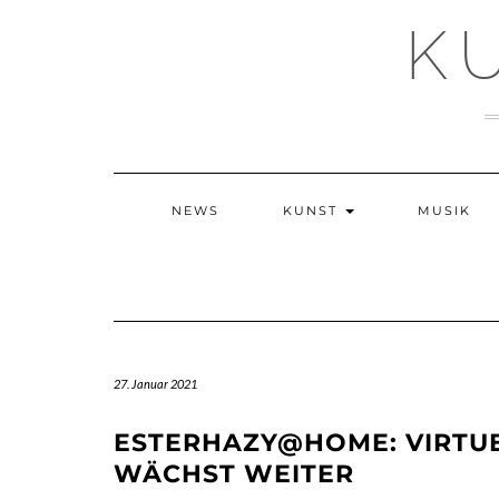
Skip
K
to
content
NEWS
KUNST
MUSIK
27. Januar 2021
ESTERHAZY@HOME: VIRTU
WÄCHST WEITER