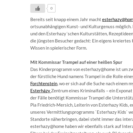
0
Bereits seit knapp einem Jahr macht
esterhazy@ho
ortsunabhängigen Kunst- und Kulturgenuss möglich.
und den Esterhazy´schen Kulturstätten, Rezeptidee
die jüngsten Besucher gedacht: Ein eigens kreierte
Wissen in spielerischer Form.
Mit Kommissar Trampel auf einer heißen Spur
Das Kinderprogramm von esterhazy@home ist um zwei 
der fürstliche Hund namens Trampel in die Rolle eines
Forchtenstein
, wo er sich auf die Suche nach einem 
Esterházy
Zentrum eines Kriminalfalls – ein Exponat
der Fälle benötigt Kommissar Trampel die Unterstüt
Pia Friedrich-Mersich, Leiterin von Esterhazy Kids, 
unseres Vermittlungsprogramms `Esterhazy Kids` wol
Standorte näherbringen, dabei steht immer das inte
esterhazy@home haben wir ebenfalls stark auf Inte