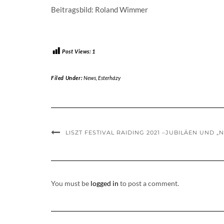
Beitragsbild: Roland Wimmer
Post Views:
1
Filed Under:
News
,
Esterházy
LISZT FESTIVAL RAIDING 2021 –JUBILÄEN UND „
You must be
logged in
to post a comment.