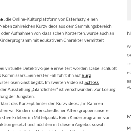
me
, die Online-Kulturplattform von Esterhazy, einen
 Neben zahlreichen Kurzvideos aus dem Sammlungsbereich
n oder Aufnahmen von klassischen Konzerten, wurde auch an
N
s Kinderprogramm mit edukativem Charakter vermittelt
W
OP
TO
virtuelle Detektiv-Spiele erweitert worden. Dabei schlüpft
H
 Kommissars. Sein erster Fall führt ihn auf
Burg
RE
mysteriösen Gast begibt. Im zweiten Video ist
Schloss
A
 der Ausstellung „Glanzlichter“ ist verschwunden. Zur Lösung
zung der Jüngsten.
erklärt das Konzept hinter den Kurzvideos: „Im Rahmen
len wir Kindern unterschiedlicher Altersgruppen unsere
M
raktive Erleben im Mittelpunkt. Beim Kinderprogramm von
raktion gesetzt und möchten mit diesem Angebot sowohl
Me