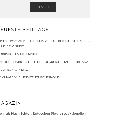
SEARCH
EUESTE BEITRÄGE
GUST 1969: VIER BEATLES, EIN ZEBRASTREIFEN UND EIN BILD
R DIE EWIGKEIT
ORKSHOP EMAILLEARBEITEN
ER IM STEINBRUCH ZIEHT ERFOLGREICHE HALBZEITBILANZ
COTRONIC IN LINZ
OMMAGE AN EINE EXZENTRISCHE IKONE
AGAZIN
hr als Nachrichten. Entdecken Sie die redaktionellen