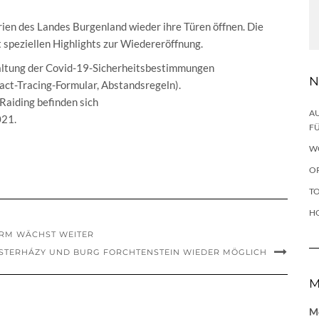
ien des Landes Burgenland wieder ihre Türen öffnen. Die
 speziellen Highlights zur Wiedereröffnung.
haltung der Covid-19-Sicherheitsbestimmungen
N
ct-Tracing-Formular, Abstandsregeln).
Raiding befinden sich
AU
z 2021.
FÜ
W
OP
TO
H
ORM WÄCHST WEITER
ESTERHÁZY UND BURG FORCHTENSTEIN WIEDER MÖGLICH
M
Me