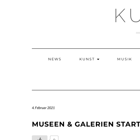
Skip
K
to
content
NEWS
KUNST
MUSIK
4. Februar 2021
MUSEEN & GALERIEN STAR
0