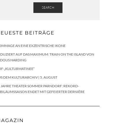
SEARCH
EUESTE BEITRÄGE
OMMAGE AN EINE EXZENTRISCHE IKONE
DUZIERT AUF DAS MAXIMUM: TRAIN ON THE ISLAND VON
LDOUS HARDING
RF-„KULTURMATINEE“
S DEM KULTURARCHIV | 5. AUGUST
0 JAHRE THEATER SOMMER PARNDORF: REKORD-
BILÄUMSSAISON ENDET MIT GEFEIERTER DERNIÈRE
AGAZIN