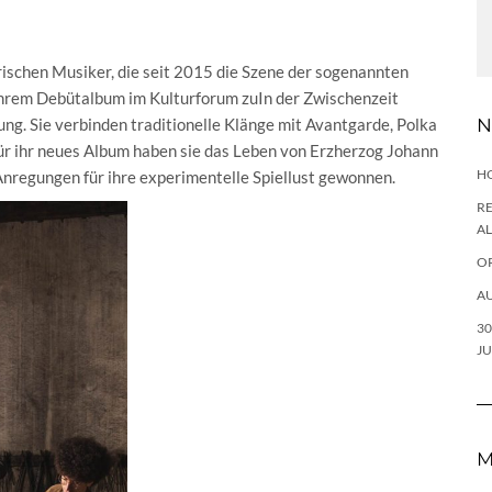
eirischen Musiker, die seit 2015 die Szene der sogenannten
ihrem Debütalbum im Kulturforum zuIn der Zwischenzeit
ung. Sie verbinden traditionelle Klänge mit Avantgarde, Polka
N
ür ihr neues Album haben sie das Leben von Erzherzog Johann
H
Anregungen für ihre experimentelle Spiellust gewonnen.
RE
A
O
AU
3
JU
M