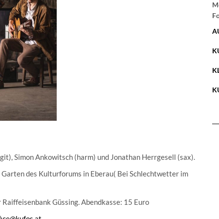
Me
Fo
A
K
K
K
git), Simon Ankowitsch (harm) und Jonathan Herrgesell (sax).
 Garten des Kulturforums in Eberau( Bei Schlechtwetter im
er Raiffeisenbank Güssing. Abendkasse: 15 Euro
fice@kufos.at