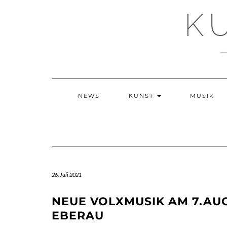
Skip
K
to
content
NEWS
KUNST
MUSIK
26. Juli 2021
NEUE VOLXMUSIK AM 7.AU
EBERAU