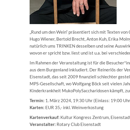
„Rund um den Wein“ präsentiert sich mit Texten von 
Hugo Wiener, Bertold Brecht, Anton Kuh, Erika Moln
natürlich ums TRINKEN desselben und seine Auswirk
wovon er spricht bzw. liest und ist u.a. bei verschie
Im Rahmen der Veranstaltung ist für die Besucher*i
aus dem Burgenland inkludiert. Der Reinerlös der V
Eisenstadt, das seit 2009 finanziell schlechter geste
MPS-Gesellschaft, wo Wolfgang Böck seit vielen Jahr
Kinderkrankheit MukoPolySaccharidosen kämpft, zur
Termin:
1. März 2024, 19:30 Uhr (Einlass: 19:00 Uhr
Karten:
EUR 35,- inkl. Weinverkostung
Kartenverkauf:
Kultur Kongress Zentrum, Eisenstad
Veranstalter:
Rotary Club Eisenstadt