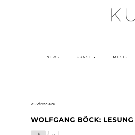
Skip
K
to
content
NEWS
KUNST
MUSIK
28. Februar 2024
WOLFGANG BÖCK: LESUNG
+1