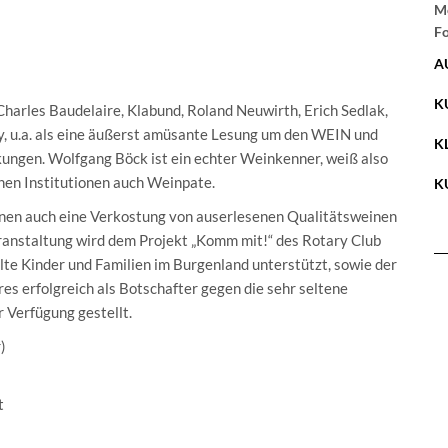
Me
Fo
A
K
Charles Baudelaire, Klabund, Roland Neuwirth, Erich Sedlak,
y, u.a. als eine äußerst amüsante Lesung um den WEIN und
K
ungen. Wolfgang Böck ist ein echter Weinkenner, weiß also
denen Institutionen auch Weinpate.
K
nnen auch eine Verkostung von auserlesenen Qualitätsweinen
eranstaltung wird dem Projekt „Komm mit!“ des Rotary Club
llte Kinder und Familien im Burgenland unterstützt, sowie der
es erfolgreich als Botschafter gegen die sehr seltene
 Verfügung gestellt.
)
t