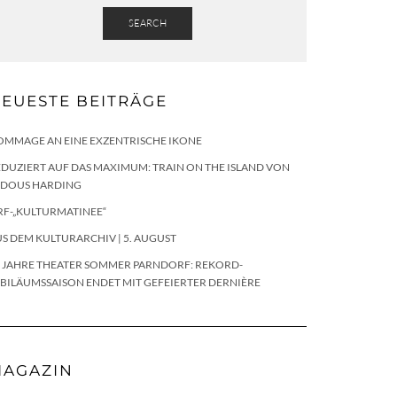
SEARCH
EUESTE BEITRÄGE
OMMAGE AN EINE EXZENTRISCHE IKONE
DUZIERT AUF DAS MAXIMUM: TRAIN ON THE ISLAND VON
LDOUS HARDING
RF-„KULTURMATINEE“
S DEM KULTURARCHIV | 5. AUGUST
0 JAHRE THEATER SOMMER PARNDORF: REKORD-
BILÄUMSSAISON ENDET MIT GEFEIERTER DERNIÈRE
AGAZIN