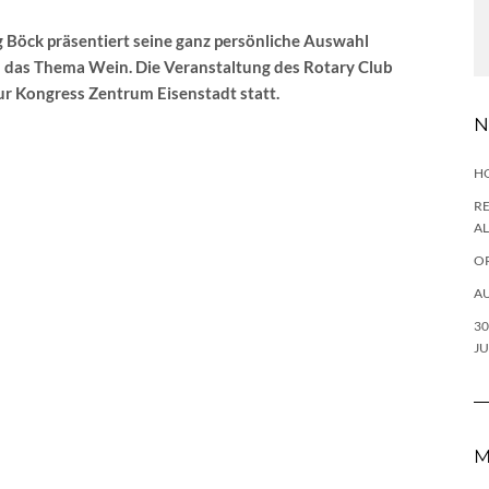
 Böck präsentiert seine ganz persönliche Auswahl
 das Thema Wein. Die Veranstaltung des Rotary Club
ur Kongress Zentrum Eisenstadt statt.
N
H
RE
A
O
AU
3
JU
M