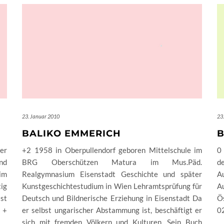
23. Januar 2010
23
BALIKO EMMERICH
B
er
+2 1958 in Oberpullendorf geboren Mittelschule im
0
nd
BRG Oberschützen Matura im Mus.Päd.
de
im
Realgymnasium Eisenstadt Geschichte und später
A
ig
Kunstgeschichtestudium in Wien Lehramtsprüfung für
A
st
Deutsch und Bildnerische Erziehung in Eisenstadt Da
Ö
 +
er selbst ungarischer Abstammung ist, beschäftigt er
0
sich mit fremden Völkern und Kulturen. Sein Buch