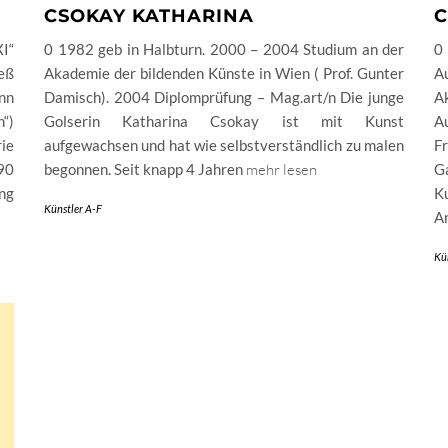
CSOKAY KATHARINA
C
I“
0 1982 geb in Halbturn. 2000 – 2004 Studium an der
0
eß
Akademie der bildenden Künste in Wien ( Prof. Gunter
A
unn
Damisch). 2004 Diplomprüfung – Mag.art/n Die junge
A
“)
Golserin Katharina Csokay ist mit Kunst
A
ie
aufgewachsen und hat wie selbstverständlich zu malen
Fr
90
begonnen. Seit knapp 4 Jahren
mehr lesen
G
ng
K
Künstler A-F
A
Kü