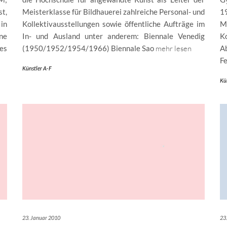
t,
Meisterklasse für Bildhauerei zahlreiche Personal- und
1
in
Kollektivausstellungen sowie öffentliche Aufträge im
M
ne
In- und Ausland unter anderem: Biennale Venedig
K
es
(1950/1952/1954/1966) Biennale Sao
mehr lesen
A
F
Künstler A-F
Kü
23. Januar 2010
23