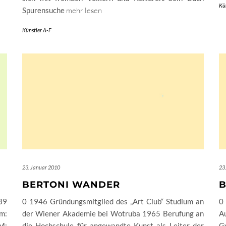
Kü
Spurensuche
mehr lesen
Künstler A-F
23. Januar 2010
23
BERTONI WANDER
B
89
0 1946 Gründungsmitglied des „Art Club“ Studium an
0
m:
der Wiener Akademie bei Wotruba 1965 Berufung an
A
M;
die Hochschule für angewandte Kunst als Leiter der
G