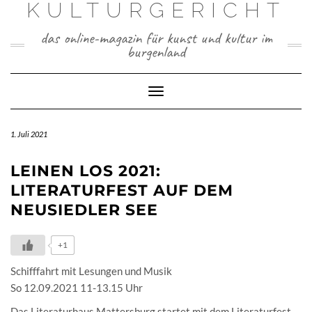
KULTURGERICHT
Skip
to
content
das online-magazin für kunst und kultur im
burgenland
Toggle
Navigation
1. Juli 2021
LEINEN LOS 2021:
LITERATURFEST AUF DEM
NEUSIEDLER SEE
+1
Schifffahrt mit Lesungen und Musik
So 12.09.2021 11-13.15 Uhr
Das Literaturhaus Mattersburg startet mit dem Literaturfest