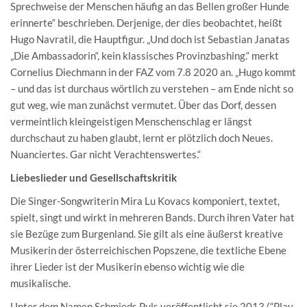
Sprechweise der Menschen häufig an das Bellen großer Hunde
erinnerte“ beschrieben. Derjenige, der dies beobachtet, heißt
Hugo Navratil, die Hauptfigur. „Und doch ist Sebastian Janatas
„Die Ambassadorin“, kein klassisches Provinzbashing.“ merkt
Cornelius Diechmann in der FAZ vom 7.8 2020 an. „Hugo kommt
– und das ist durchaus wörtlich zu verstehen – am Ende nicht so
gut weg, wie man zunächst vermutet. Über das Dorf, dessen
vermeintlich kleingeistigen Menschenschlag er längst
durchschaut zu haben glaubt, lernt er plötzlich doch Neues.
Nuanciertes. Gar nicht Verachtenswertes.“
Liebeslieder und Gesellschaftskritik
Die Singer-Songwriterin Mira Lu Kovacs komponiert, textet,
spielt, singt und wirkt in mehreren Bands. Durch ihren Vater hat
sie Bezüge zum Burgenland. Sie gilt als eine äußerst kreative
Musikerin der österreichischen Popszene, die textliche Ebene
ihrer Lieder ist der Musikerin ebenso wichtig wie die
musikalische.
Unter dem Namen Schmieds Puls veröffentlicht sie 2013 (“Play