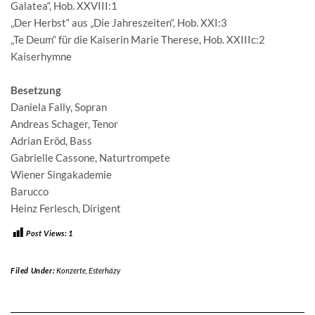
Galatea“, Hob. XXVIII:1
„Der Herbst“ aus „Die Jahreszeiten“, Hob. XXI:3
„Te Deum“ für die Kaiserin Marie Therese, Hob. XXIIIc:2
Kaiserhymne
Besetzung
Daniela Fally, Sopran
Andreas Schager, Tenor
Adrian Eröd, Bass
Gabrielle Cassone, Naturtrompete
Wiener Singakademie
Barucco
Heinz Ferlesch, Dirigent
Post Views:
1
Filed Under:
Konzerte
,
Esterházy