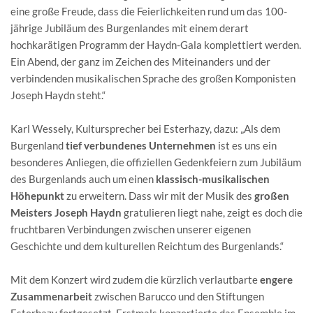
eine große Freude, dass die Feierlichkeiten rund um das 100-
jährige Jubiläum des Burgenlandes mit einem derart
hochkarätigen Programm der Haydn-Gala komplettiert werden.
Ein Abend, der ganz im Zeichen des Miteinanders und der
verbindenden musikalischen Sprache des großen Komponisten
Joseph Haydn steht.“
Karl Wessely, Kultursprecher bei Esterhazy, dazu: „Als dem
Burgenland
tief verbundenes Unternehmen
ist es uns ein
besonderes Anliegen, die offiziellen Gedenkfeiern zum Jubiläum
des Burgenlands auch um einen
klassisch-musikalischen
Höhepunkt
zu erweitern. Dass wir mit der Musik des
großen
Meisters Joseph Haydn
gratulieren liegt nahe, zeigt es doch die
fruchtbaren Verbindungen zwischen unserer eigenen
Geschichte und dem kulturellen Reichtum des Burgenlands.“
Mit dem Konzert wird zudem die kürzlich verlautbarte
engere
Zusammenarbeit
zwischen Barucco und den Stiftungen
Esterhazy fortgesetzt. Erstmals konzertierte das Ensemble im