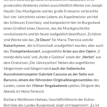
prunkvollen Ambiente stehen ausschließlich Werke von Joseph
Haydn: Das Musikgenie und der große Erneuerer verbrachte
fast vier Jahrzehnte seines Lebens als Kapellmeister am Hof
des Schlosses Esterházy und komponierte hier im Burgenland
einen Großteil eines Oeuvres, das die Musikgeschichte
revolutionierte und bis heute maßgeblich beeinflusst. Zu hören
sind Werke wie das
„Te Deum“
für Maria Theresia und die
Kaiserhymne
, die in Eisenstadt uraufgeführt wurden, aber auch
das
Trompetenkonzert
, ausgewählte
Arien aus den Opern
„Il
mondo della luna“ und „Acide e Galatea“ sowie der „
Herbst
“ aus
dem Oratorium „Die Jahreszeiten“. Neben den angeführten
Sängerinnen und Sängern wird
auch der italienische
Ausnahmetrompeter Gabriele Cassone an der Seite von
Barucco, einem der führenden Originalklangensembles
des
Landes, sowie der W
iener Singakademie
spielen. Dirigent des
Abends ist Heinz Ferlesch.
Barbara Weißeisen-Halwax, Geschäftsführerin der Kultur-
Betriebe des Landes Burgenland, zeigt sich begeistert: „Es ist