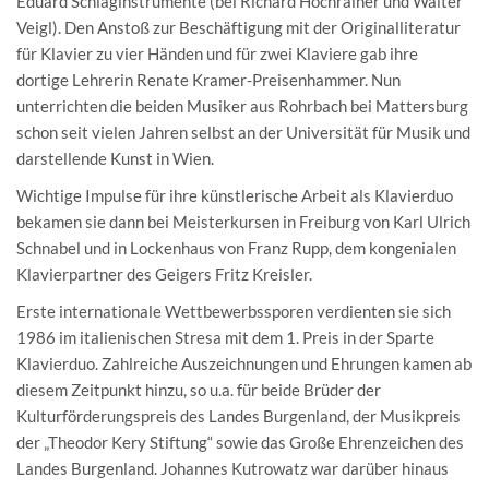
Eduard Schlaginstrumente (bei Richard Hochrainer und Walter
Veigl). Den Anstoß zur Beschäftigung mit der Originalliteratur
für Klavier zu vier Händen und für zwei Klaviere gab ihre
dortige Lehrerin Renate Kramer-Preisenhammer. Nun
unterrichten die beiden Musiker aus Rohrbach bei Mattersburg
schon seit vielen Jahren selbst an der Universität für Musik und
darstellende Kunst in Wien.
Wichtige Impulse für ihre künstlerische Arbeit als Klavierduo
bekamen sie dann bei Meisterkursen in Freiburg von Karl Ulrich
Schnabel und in Lockenhaus von Franz Rupp, dem kongenialen
Klavierpartner des Geigers Fritz Kreisler.
Erste internationale Wettbewerbssporen verdienten sie sich
1986 im italienischen Stresa mit dem 1. Preis in der Sparte
Klavierduo. Zahlreiche Auszeichnungen und Ehrungen kamen ab
diesem Zeitpunkt hinzu, so u.a. für beide Brüder der
Kulturförderungspreis des Landes Burgenland, der Musikpreis
der „Theodor Kery Stiftung“ sowie das Große Ehrenzeichen des
Landes Burgenland. Johannes Kutrowatz war darüber hinaus