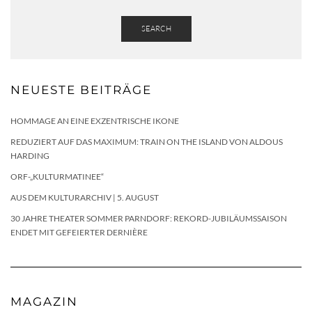
SEARCH
NEUESTE BEITRÄGE
HOMMAGE AN EINE EXZENTRISCHE IKONE
REDUZIERT AUF DAS MAXIMUM: TRAIN ON THE ISLAND VON ALDOUS
HARDING
ORF-„KULTURMATINEE“
AUS DEM KULTURARCHIV | 5. AUGUST
30 JAHRE THEATER SOMMER PARNDORF: REKORD-JUBILÄUMSSAISON
ENDET MIT GEFEIERTER DERNIÈRE
MAGAZIN