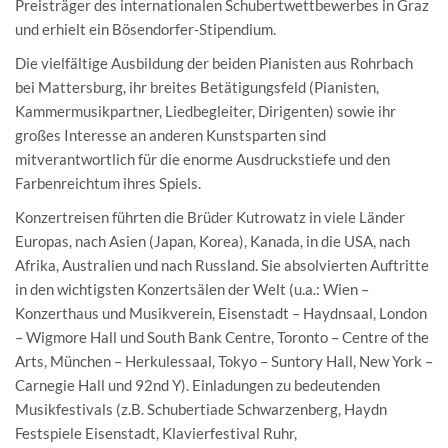
Preisträger des internationalen Schubertwettbewerbes in Graz
und erhielt ein Bösendorfer-Stipendium.
Die vielfältige Ausbildung der beiden Pianisten aus Rohrbach
bei Mattersburg, ihr breites Betätigungsfeld (Pianisten,
Kammermusikpartner, Liedbegleiter, Dirigenten) sowie ihr
großes Interesse an anderen Kunstsparten sind
mitverantwortlich für die enorme Ausdruckstiefe und den
Farbenreichtum ihres Spiels.
Konzertreisen führten die Brüder Kutrowatz in viele Länder
Europas, nach Asien (Japan, Korea), Kanada, in die USA, nach
Afrika, Australien und nach Russland. Sie absolvierten Auftritte
in den wichtigsten Konzertsälen der Welt (u.a.: Wien –
Konzerthaus und Musikverein, Eisenstadt – Haydnsaal, London
– Wigmore Hall und South Bank Centre, Toronto – Centre of the
Arts, München – Herkulessaal, Tokyo – Suntory Hall, New York –
Carnegie Hall und 92nd Y). Einladungen zu bedeutenden
Musikfestivals (z.B. Schubertiade Schwarzenberg, Haydn
Festspiele Eisenstadt, Klavierfestival Ruhr,