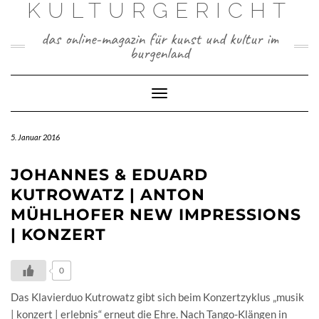
KULTURGERICHT
Skip
to
das online-magazin für kunst und kultur im
content
burgenland
Toggle
Navigation
5. Januar 2016
JOHANNES & EDUARD
KUTROWATZ | ANTON
MÜHLHOFER NEW IMPRESSIONS
| KONZERT
0
Das Klavierduo Kutrowatz gibt sich beim Konzertzyklus „musik
| konzert | erlebnis“ erneut die Ehre. Nach Tango-Klängen in