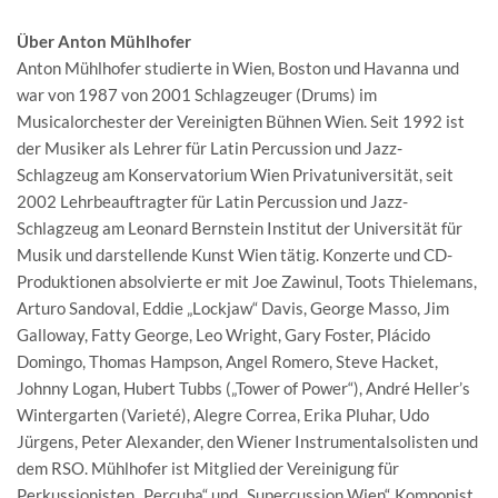
Über Anton Mühlhofer
Anton Mühlhofer studierte in Wien, Boston und Havanna und
war von 1987 von 2001 Schlagzeuger (Drums) im
Musicalorchester der Vereinigten Bühnen Wien. Seit 1992 ist
der Musiker als Lehrer für Latin Percussion und Jazz-
Schlagzeug am Konservatorium Wien Privatuniversität, seit
2002 Lehrbeauftragter für Latin Percussion und Jazz-
Schlagzeug am Leonard Bernstein Institut der Universität für
Musik und darstellende Kunst Wien tätig. Konzerte und CD-
Produktionen absolvierte er mit Joe Zawinul, Toots Thielemans,
Arturo Sandoval, Eddie „Lockjaw“ Davis, George Masso, Jim
Galloway, Fatty George, Leo Wright, Gary Foster, Plácido
Domingo, Thomas Hampson, Angel Romero, Steve Hacket,
Johnny Logan, Hubert Tubbs („Tower of Power“), André Heller’s
Wintergarten (Varieté), Alegre Correa, Erika Pluhar, Udo
Jürgens, Peter Alexander, den Wiener Instrumentalsolisten und
dem RSO. Mühlhofer ist Mitglied der Vereinigung für
Perkussionisten „Percuba“ und „Supercussion Wien“, Komponist