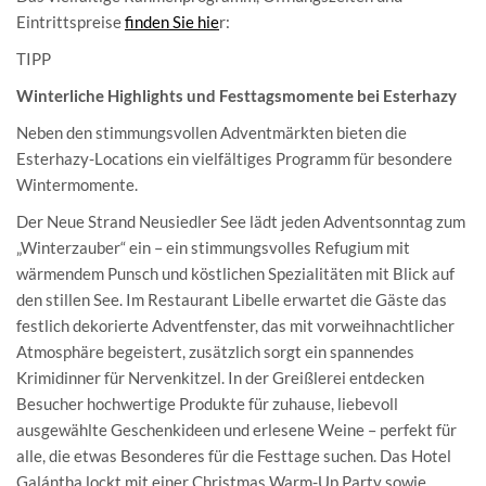
Eintrittspreise
finden Sie hie
r:
TIPP
Winterliche Highlights und Festtagsmomente bei Esterhazy
Neben den stimmungsvollen Adventmärkten bieten die
Esterhazy-Locations ein vielfältiges Programm für besondere
Wintermomente.
Der Neue Strand Neusiedler See lädt jeden Adventsonntag zum
„Winterzauber“ ein – ein stimmungsvolles Refugium mit
wärmendem Punsch und köstlichen Spezialitäten mit Blick auf
den stillen See. Im Restaurant Libelle erwartet die Gäste das
festlich dekorierte Adventfenster, das mit vorweihnachtlicher
Atmosphäre begeistert, zusätzlich sorgt ein spannendes
Krimidinner für Nervenkitzel. In der Greißlerei entdecken
Besucher hochwertige Produkte für zuhause, liebevoll
ausgewählte Geschenkideen und erlesene Weine – perfekt für
alle, die etwas Besonderes für die Festtage suchen. Das Hotel
Galántha lockt mit einer Christmas Warm-Up Party sowie