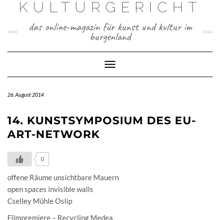
KULTURGERICHT
Skip
to
content
das online-magazin für kunst und kultur im
burgenland
Toggle
Navigation
26. August 2014
14. KUNSTSYMPOSIUM DES EU-
ART-NETWORK
0
offene Räume unsichtbare Mauern
open spaces invisible walls
Cselley Mühle Oslip
Filmpremiere – Recycling Medea