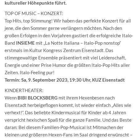
kultureller Höhepunkte führt.
TOP OF MUSIC – KONZERT:
Top Hits, top Stimmung! Wir haben das perfekte Konzert für all
jene, die den Sommer gerne verlängern möchten. Nach den
großen Erfolgen in den Vorjahren gastiert die erfolgreiche Italo-
Band
INSIEME
mit „La Notte Italiana – Italo-Pop nonstop“
erstmals im Kultur Kongress Zentrum Eisenstadt. Das
stimmgewaltige Ensemble präsentiert mit viel Leidenschaft,
Energie und einer Prise Humor die größten Italo-Pop Hits aller
Zeiten. Italo-Feeling pur!
Termin: Sa, 9. September 2023, 19:30 Uhr, KUZ Eisenstadt
KINDERTHEATER:
Wenn
BIBI BLOCKSBERG
mit ihrem Hexenbesen nach
Eisenstadt herbeigeflogen kommt, ist wieder einfach „Alles wie
verhext!“. Das beliebte Kindermusical für Kinder ab 4 Jahren
verspricht hexischen Spaß für die ganze Familie. Und das Beste
daran: Bei diesem Familien-Pop-Musical ist Mitmachen der
kleinen und größeren Hexen-Fans im Saal dringend erwünscht –