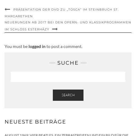
PRÄSENTATION DER DVD ZU „TOSCA“ IM STEINBRUCH ST.
MARGARETHEN
NEUERUNGEN AB 2017 BEI DEN OPERN- UND KLASSIKPROGRAMMEN
IM SCHLOSS ESTERHÁZY
You must be
logged in
to post a comment.
SUCHE
SEARCH
NEUESTE BEITRÄGE
AUGUST 1969: VIER BEATLES, EIN ZEBRASTREIFEN UND EIN BILD FÜR DIE