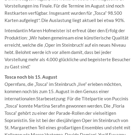
Vorstellungen ins Finale. Für die Termine im August sind noch
Restkarten verfügbar. Insgesamt wurden für „Tosca“ 98.500
Karten aufgelegt*. Die Auslastung liegt aktuell bei etwa 90%.
Intendantin Maren Hofmeister ist erfreut über den Erfolg der
Produktion: „Wir haben gemeinsam eine künstlerische Qualität
erreicht, welche die ‚Oper im Steinbruch‘ auf ein neues Niveau
hebt. Belohnt werde ich vor allem damit, dass bei jeder
Vorstellung mehr als 4.000 glückliche und begeisterte Besucher
zu Gast sind.“
Tosca noch bis 15. August
Opernfans, die „Tosca“ im Steinbruch „live“ erleben möchten,
kommen noch bis zum 15. August in den Genuss einer
internationalen Starbesetzung: Für die Titelpartie von Puccinis
„Tosca“ konnte Martina Serafin gewonnen werden. Die „Floria
Tosca“ gehört zu einer der Parade-Rollen der vielseitigen
Sopranistin. Sie ist bei der diesjährigen Oper im Steinbruch von
St. Margarethen Teil eines großartigen Ensembles und steht mit
Kollegen wie Marco Vratogna, Davide Damiani, Yusif Eyvazov