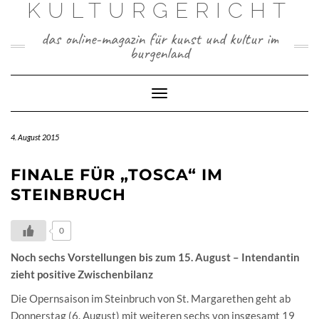
KULTURGERICHT
Skip
to
content
das online-magazin für kunst und kultur im
burgenland
Toggle
Navigation
4. August 2015
FINALE FÜR „TOSCA“ IM
STEINBRUCH
0
Noch sechs Vorstellungen bis zum 15. August – Intendantin
zieht positive Zwischenbilanz
Die Opernsaison im Steinbruch von St. Margarethen geht ab
Donnerstag (6. August) mit weiteren sechs von insgesamt 19