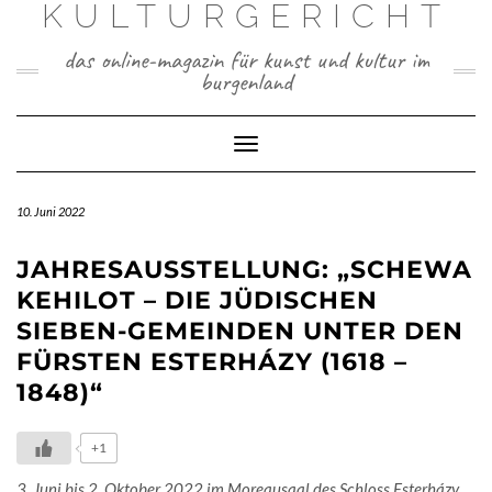
KULTURGERICHT
Skip
to
das online-magazin für kunst und kultur im
content
burgenland
Toggle
Navigation
10. Juni 2022
JAHRESAUSSTELLUNG: „SCHEWA
KEHILOT – DIE JÜDISCHEN
SIEBEN-GEMEINDEN UNTER DEN
FÜRSTEN ESTERHÁZY (1618 –
1848)“
+1
3. Juni bis 2. Oktober 2022 im Moreausaal des Schloss Esterházy,