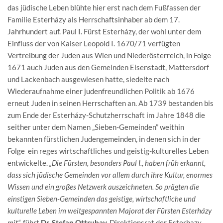
das jüdische Leben blühte hier erst nach dem Fußfassen der
Familie Esterházy als Herrschaftsinhaber ab dem 17.
Jahrhundert auf. Paul I. Fürst Esterházy, der wohl unter dem
Einfluss der von Kaiser Leopold I. 1670/71 verfügten
Vertreibung der Juden aus Wien und Niederösterreich, in Folge
1671 auch Juden aus den Gemeinden Eisenstadt, Mattersdorf
und Lackenbach ausgewiesen hatte, siedelte nach
Wiederaufnahme einer judenfreundlichen Politik ab 1676
erneut Juden in seinen Herrschaften an. Ab 1739 bestanden bis
zum Ende der Esterházy-Schutzherrschaft im Jahre 1848 die
seither unter dem Namen „Sieben-Gemeinden” weithin
bekannten fürstlichen Judengemeinden, in denen sich in der
Folge ein reges wirtschaftliches und geistig-kulturelles Leben
entwickelte.
„Die Fürsten, besonders Paul I., haben früh erkannt,
dass sich jüdische Gemeinden vor allem durch ihre Kultur, enormes
Wissen und ein großes Netzwerk auszeichneten. So prägten die
einstigen Sieben-Gemeinden das geistige, wirtschaftliche und
kulturelle Leben im weitgespannten Majorat der Fürsten Esterházy
mit“,
führt
Dr. Stefan Ottrubay,
Direktionsrat der Esterhazy