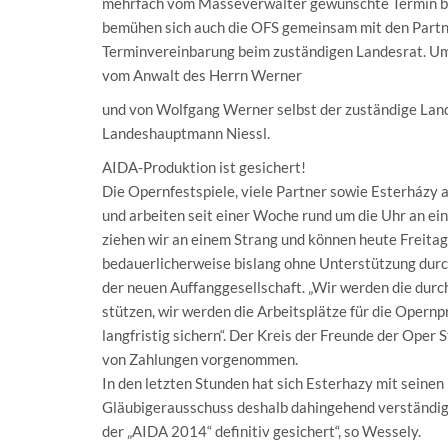
mehrfach vom Masseverwalter gewünschte Termin beim
bemühen sich auch die OFS gemeinsam mit den Partn
Terminvereinbarung beim zuständigen Landesrat. Um
vom Anwalt des Herrn Werner
und von Wolfgang Werner selbst der zuständige Land
Landeshauptmann Niessl.
AIDA-Produktion ist gesichert!
Die Opernfestspiele, viele Partner sowie Esterházy 
und arbeiten seit einer Woche rund um die Uhr an 
ziehen wir an einem Strang und können heute Freitag
bedauerlicherweise bislang ohne Unterstützung durch
der neuen Auffanggesellschaft. „Wir werden die durc
stützen, wir werden die Arbeitsplätze für die Opern
langfristig sichern“. Der Kreis der Freunde der Oper 
von Zahlungen vorgenommen.
In den letzten Stunden hat sich Esterhazy mit seine
Gläubigerausschuss deshalb dahingehend verständigt, 
der „AIDA 2014“ definitiv gesichert“, so Wessely.