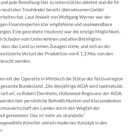
 Land jede Bemühung hier zu unterstützen ablehnt und die für
n neutralen Treuhänder bereits überwiesenen Gelder
kerhalten hat. Laut Anwalt von Wolfgang Werner war der
gen Finanzexperten klar empfohlene und unabwendbare
eigen. Eine geordnete Insolvenz war die einzige Möglichkeit,
en Schaden vom Unternehmen und allen Beteiligten
dass das Land zu seinen Zusagen stehe, und sich an der
ostizierte Verlust der Produktion von € 1,3 Mio. von den
ebracht werden.
n mit der Operette in Mörbisch die Stütze der Festivalregion
 gesamte Bundesland. „Die diesjährige AIDA wird spektakulär.
bruch an“, so Robert Dornhelm, Hollywood-Regisseur der AIDA.
 werden hier persönliche Befindlichkeiten und Klassendenken
urismuswirtschaft des Landes durch den Wegfall der
uf genommen. Das ist mehr als skandalös.“
ausgewählte Künstler und ein modernes Konzept in den
n.