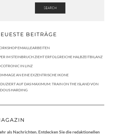
SEARCH
EUESTE BEITRÄGE
ORKSHOP EMAILLEARBEITEN
ER IM STEINBRUCH ZIEHT ERFOLGREICHE HALBZEITBILANZ
COTRONIC IN LINZ
OMMAGE AN EINE EXZENTRISCHE IKONE
DUZIERT AUF DAS MAXIMUM: TRAIN ON THE ISLAND VON
LDOUS HARDING
AGAZIN
hr als Nachrichten. Entdecken Sie die redaktionellen