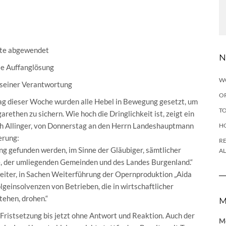
ute abgewendet
N
ie Auffanglösung
W
 seiner Verantwortung
OP
ag dieser Woche wurden alle Hebel in Bewegung gesetzt, um
TO
arethen zu sichern. Wie hoch die Dringlichkeit ist, zeigt ein
ch Allinger, von Donnerstag an den Herrn Landeshauptmann
H
erung:
RE
 gefunden werden, im Sinne der Gläubiger, sämtlicher
A
e, der umliegenden Gemeinden und des Landes Burgenland.“
weiter, in Sachen Weiterführung der Opernproduktion „Aida
lgeinsolvenzen von Betrieben, die in wirtschaftlicher
tehen, drohen.“
M
r Fristsetzung bis jetzt ohne Antwort und Reaktion. Auch der
Me