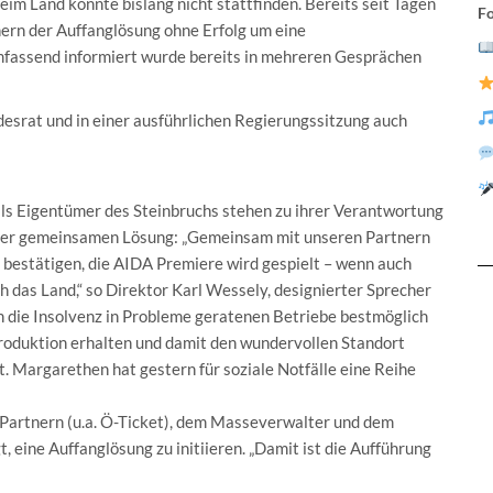
 Land konnte bislang nicht stattfinden. Bereits seit Tagen
Fo
ern der Auffanglösung ohne Erfolg um eine
fassend informiert wurde bereits in mehreren Gesprächen
esrat und in einer ausführlichen Regierungssitzung auch
als Eigentümer des Steinbruchs stehen zu ihrer Verantwortung
einer gemeinsamen Lösung: „Gemeinsam mit unseren Partnern
 bestätigen, die AIDA Premiere wird gespielt – wenn auch
 das Land,“ so Direktor Karl Wessely, designierter Sprecher
h die Insolvenz in Probleme geratenen Betriebe bestmöglich
produktion erhalten und damit den wundervollen Standort
St. Margarethen hat gestern für soziale Notfälle eine Reihe
n Partnern (u.a. Ö-Ticket), dem Masseverwalter und dem
eine Auffanglösung zu initiieren. „Damit ist die Aufführung