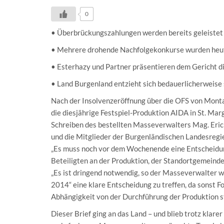
0
• Überbrückungszahlungen werden bereits geleistet
• Mehrere drohende Nachfolgekonkurse wurden he
• Esterhazy und Partner präsentieren dem Gericht d
• Land Burgenland entzieht sich bedauerlicherweise
Nach der Insolvenzeröffnung über die OFS von Mont
die diesjährige Festspiel-Produktion AIDA in St. Marg
Schreiben des bestellten Masseverwalters Mag. Eri
und die Mitglieder der Burgenländischen Landesregi
„Es muss noch vor dem Wochenende eine Entscheidung
Beteiligten an der Produktion, der Standortgemeind
„Es ist dringend notwendig, so der Masseverwalter 
2014“ eine klare Entscheidung zu treffen, da sonst Fo
Abhängigkeit von der Durchführung der Produktion s
Dieser Brief ging an das Land – und blieb trotz klare