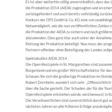
Es ist aber weiterhin völlig unverständlich, dass das
die Produktion 2014 (AIDA) zugesagten und an eine
zurückgefordert und auch bereits vollständig zurüc
Konkurs der OFS GmbH & Co. KG eine von unabhängi
Notwendigkeit, wie die nun veröffentlichten Zahlen z
die Produktion der AIDA zu sichern und noch größer
abzuwenden. Dies ganz klar auch unter der Annahme, 
Rettung der Produktion beteiligt. Nun muss der progn
Partnern offenbar ohne Beteiligung des Landes aufg
Spektakuläre AIDA 2014
Die Opernfestspiele in St. Margarethen sind zusamme
Burgenland und ein großer Wirtschaftsfaktor für das
Schauen Sie sich die großartige Produktion im Stein
Robert Dornhelm, wundert sich sehr: „Offensichtlich
über die Sache gestellt. Der Schaden, der für die To
Opernfestspiele entstehen würde, wird bewusst in Ka
Die Verantwortlichen sind zuversichtlich durch gut 
nächsten Jahren an alle früheren Erfolge anzuknüpfe