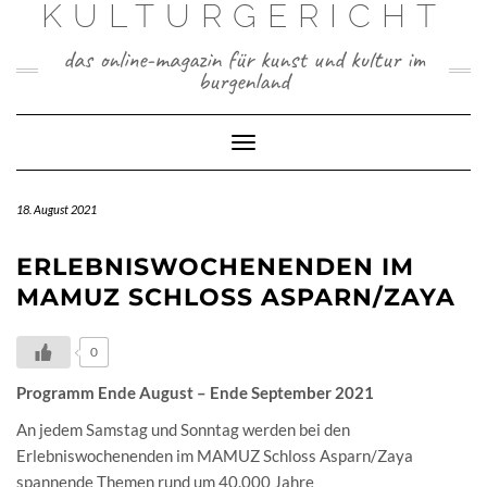
KULTURGERICHT
Skip
to
content
das online-magazin für kunst und kultur im
burgenland
Toggle
Navigation
18. August 2021
ERLEBNISWOCHENENDEN IM
MAMUZ SCHLOSS ASPARN/ZAYA
0
Programm Ende August – Ende September 2021
An jedem Samstag und Sonntag werden bei den
Erlebniswochenenden im MAMUZ Schloss Asparn/Zaya
spannende Themen rund um 40.000 Jahre