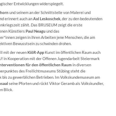
gischer Entwicklungen widerspiegelt.
Thorn
und seinem an der Schnittstelle von Malerei und
nd erinnert auch an
Axl Leskoschek
, der zu den bedeutenden
enkriegszeit zählt. Das BRUSEUM zeigt die erste
renen Künstlers
Paul Neagu
und das
er*innen zeigen in ihren Arbeiten jene Menschen, die am
lektiven Bewusstsein zu schwinden drohen.
ill mit der neuen
KiöR-App
Kunst im öffentlichen Raum auch
U!
in Kooperation mit der Offenen Jugendarbeit Steiermark
 Interventionen für den öffentlichen Raum
in diversen
rpunktes des Freilichtmuseums Stübing steht die
 bis zu gewerblichen Betrieben. Im Volkskundemuseum am
nsaal
seine Pforten und rückt Viktor Geramb als Volkskundler,
n Blick.