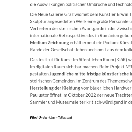
die Auswirkungen politischer Umbrüche und technolo
Die Neue Galerie Graz widmet dem Künstler
Erwin 
Skulptur angesiedelten Werk eine große Personale u
Vertretern der steirischen Avantgarde in der Zwisch
internationale Retrospektive des in Rumänien gebo
Medium
Zeichnung
erhält erneut ein Podium: Künstl
Rande der Gesellschaft leben und somit aus dem kol
Das Institut für Kunst im öffentlichen Raum (KiöR) w
im digitalen Raum sichtbar machen. Beim Projekt
NE
gestalten
Jugendliche mittelfristige künstlerische
steirischen Gemeinden. Im Zentrum des Themenschwe
Herstellung der Kleidung
vom bäuerlichen Handwerk
Paulustor öffnet im Oktober 2022 der
neue Trachte
Sammler und Museumsleiter kritisch-würdigend in de
Filed Under:
Übern Tellerrand