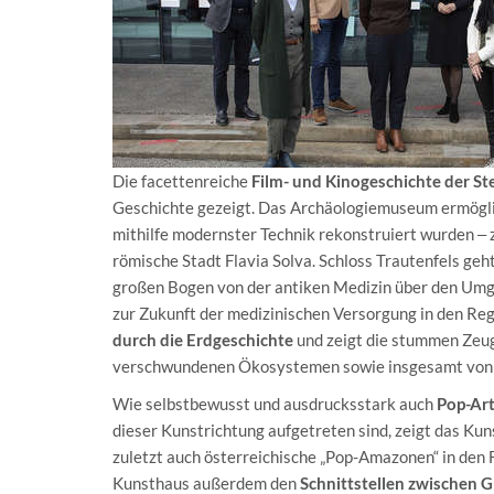
Die facettenreiche
Film- und Kinogeschichte der St
Geschichte gezeigt. Das Archäologiemuseum ermögl
mithilfe modernster Technik rekonstruiert wurden ‒ z
römische Stadt Flavia Solva. Schloss Trautenfels geh
großen Bogen von der antiken Medizin über den Umga
zur Zukunft der medizinischen Versorgung in den R
durch die Erdgeschichte
und zeigt die stummen Zeug
verschwundenen Ökosystemen sowie insgesamt von d
Wie selbstbewusst und ausdrucksstark auch
Pop-Art
dieser Kunstrichtung aufgetreten sind, zeigt das Kun
zuletzt auch österreichische „Pop-Amazonen“ in den 
Kunsthaus außerdem den
Schnittstellen zwischen 