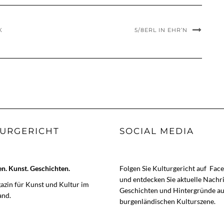
K
5/8ERL IN EHR’N
URGERICHT
SOCIAL MEDIA
. Kunst. Geschichten.
Folgen Sie Kulturgericht auf
Fac
und entdecken Sie aktuelle Nachr
zin für Kunst und Kultur im
Geschichten und Hintergründe au
and.
burgenländischen Kulturszene.