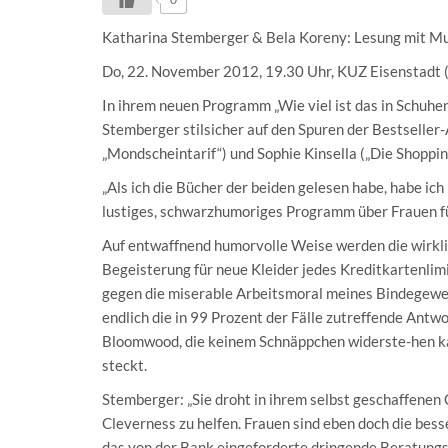
Katharina Stemberger & Bela Koreny: Lesung mit M
Do, 22. November 2012, 19.30 Uhr, KUZ Eisenstadt (
In ihrem neuen Programm „Wie viel ist das in Schuhe
Stemberger stilsicher auf den Spuren der Bestseller-
„Mondscheintarif“) und Sophie Kinsella („Die Shoppi
„Als ich die Bücher der beiden gelesen habe, habe ich
lustiges, schwarzhumoriges Programm über Frauen fü
Auf entwaffnend humorvolle Weise werden die wirkli
Begeisterung für neue Kleider jedes Kreditkartenlimi
gegen die miserable Arbeitsmoral meines Bindegeweb
endlich die in 99 Prozent der Fälle zutreffende Antw
Bloomwood, die keinem Schnäppchen widerste-hen kan
steckt.
Stemberger: „Sie droht in ihrem selbst geschaffenen
Cleverness zu helfen. Frauen sind eben doch die be
das von der Bank eingeforderte dringende Beratungs