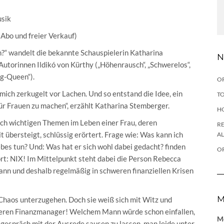
usik
Abo und freier Verkauf)
n?“ wandelt die bekannte Schauspielerin Katharina
N
Autorinnen Ildikó von Kürthy („Höhenrausch“, „Schwerelos“,
ng-Queen“).
OP
 mich zerkugelt vor Lachen. Und so entstand die Idee, ein
TO
r Frauen zu machen“, erzählt Katharina Stemberger.
H
ch wichtigen Themen im Leben einer Frau, deren
RE
t übersteigt, schlüssig erörtert. Frage wie: Was kann ich
A
es tun? Und: Was hat er sich wohl dabei gedacht? finden
O
ort: NIX! Im Mittelpunkt steht dabei die Person Rebecca
n und deshalb regelmäßig in schweren finanziellen Krisen
M
 Chaos unterzugehen. Doch sie weiß sich mit Witz und
sseren Finanzmanager! Welchem Mann würde schon einfallen,
Me
gespräch mit der Ausrede sausen zu lassen, man leide unter