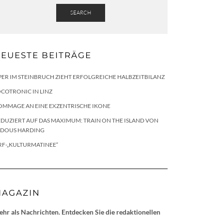
SEARCH
EUESTE BEITRÄGE
ER IM STEINBRUCH ZIEHT ERFOLGREICHE HALBZEITBILANZ
COTRONIC IN LINZ
OMMAGE AN EINE EXZENTRISCHE IKONE
DUZIERT AUF DAS MAXIMUM: TRAIN ON THE ISLAND VON
LDOUS HARDING
RF-„KULTURMATINEE“
AGAZIN
hr als Nachrichten. Entdecken Sie die redaktionellen