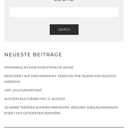
SEARCH
NEUESTE BEITRÄGE
HOMMAGE AN EINE EXZENTRISCHE IKONE
REDUZIERT AUF DAS MAXIMUM: TRAIN ON THE ISLAND VON ALDOUS
HARDING
ORF-„KULTURMATINEE“
AUS DEM KULTURARCHIV | 5. AUGUST
30 JAHRE THEATER SOMMER PARNDORF: REKORD-JUBILÄUMSSAISON
ENDET MIT GEFEIERTER DERNIÈRE