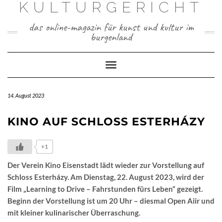
KULTURGERICHT
Skip
to
das online-magazin für kunst und kultur im
content
burgenland
Toggle
Navigation
14. August 2023
KINO AUF SCHLOSS ESTERHÁZY
+1
Der Verein Kino Eisenstadt lädt wieder zur Vorstellung auf
Schloss Esterházy. Am Dienstag, 22. August 2023, wird der
Film „Learning to Drive – Fahrstunden fürs Leben“ gezeigt.
Beginn der Vorstellung ist um 20 Uhr – diesmal Open Aiir und
mit kleiner kulinarischer Überraschung.