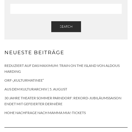
SEARCH
NEUESTE BEITRÄGE
REDUZIERT AUF DAS MAXIMUM: TRAIN ON THE ISLAND VON ALDOUS
HARDING
ORF-„KULTURMATINEE“
AUS DEM KULTURARCHIV | 5. AUGUST
30 JAHRE THEATER SOMMER PARNDORF: REKORD-JUBILÄUMSSAISON
ENDET MIT GEFEIERTER DERNIÈRE
HOHE NACHFRAGE NACH MAMMA MIA!-TICKETS