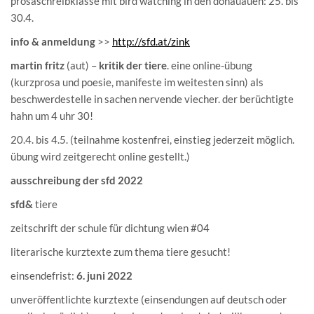
prosaschreibklasse mit bird watching in den donauauen: 25. bis
30.4.
info & anmeldung
>>
http://sfd.at/zink
martin fritz
(aut) –
kritik der tiere
. eine online-übung
(kurzprosa und poesie, manifeste im weitesten sinn) als
beschwerdestelle in sachen nervende viecher. der berüchtigte
hahn um 4 uhr 30!
20.4. bis 4.5. (teilnahme kostenfrei, einstieg jederzeit möglich.
übung wird zeitgerecht online gestellt.)
ausschreibung der sfd 2022
sfd&
tiere
zeitschrift der schule für dichtung wien #04
literarische kurztexte zum thema tiere gesucht!
einsendefrist:
6. juni 2022
unveröffentlichte kurztexte (einsendungen auf deutsch oder