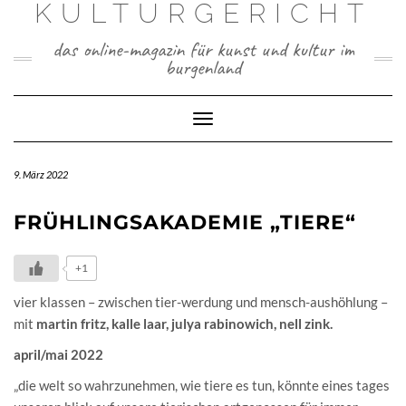
KULTURGERICHT
Skip
to
content
das online-magazin für kunst und kultur im
burgenland
Toggle
Navigation
9. März 2022
FRÜHLINGSAKADEMIE „TIERE“
+1
vier klassen – zwischen tier-werdung und mensch-aushöhlung –
mit
martin fritz, kalle laar, julya rabinowich, nell zink.
april/mai 2022
„die welt so wahrzunehmen, wie tiere es tun, könnte eines tages