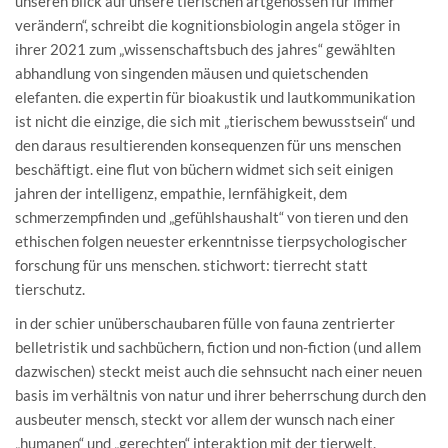
unseren blick auf unsere tierischen artgenossen für immer
verändern“, schreibt die kognitionsbiologin angela stöger in
ihrer 2021 zum „wissenschaftsbuch des jahres“ gewählten
abhandlung von singenden mäusen und quietschenden
elefanten. die expertin für bioakustik und lautkommunikation
ist nicht die einzige, die sich mit „tierischem bewusstsein“ und
den daraus resultierenden konsequenzen für uns menschen
beschäftigt. eine flut von büchern widmet sich seit einigen
jahren der intelligenz, empathie, lernfähigkeit, dem
schmerzempfinden und „gefühlshaushalt“ von tieren und den
ethischen folgen neuester erkenntnisse tierpsychologischer
forschung für uns menschen. stichwort: tierrecht statt
tierschutz.
in der schier unüberschaubaren fülle von fauna zentrierter
belletristik und sachbüchern, fiction und non-fiction (und allem
dazwischen) steckt meist auch die sehnsucht nach einer neuen
basis im verhältnis von natur und ihrer beherrschung durch den
ausbeuter mensch, steckt vor allem der wunsch nach einer
„humanen“ und „gerechten“ interaktion mit der tierwelt.