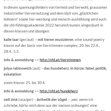
in diesen spannungsfeldern von tierleid und tierwohl, grausamer
industrieller tiervernutzung und dem idyll von „glücklichen
hühnern“ sowie tier-werdung und mensch-aushöhlung wird auch
die sfd-fühlingsakademie 2022 herumstreunen. eingezäunt in
diesen klassen und übungen:
kalle laar
(ger/aut) –
mit tieren musizieren
. eine sound-poetry
klasse auf der basis von tierstimmen-samples: 20. bis 22.4.,
28.4., 5.5.
info & anmeldung
>>
http://sfd.at/tierstimmen
julya rabinowich
(aut) –
das hundeherz. in kürze: fabel, politik,
eskalation
zoom-klasse: 25. bis 30.4.
info & anmeldung
>>
http://sfd.at/hundeherz
nell zink
(usa/ger) –
ästhetik der vögel
– „wer, wenn ich
schriebe, hörte mich denn aus der meisen ordnungen“. eine